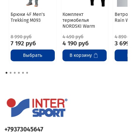
Брюки 4F Men's
Комплект
Ветровк
Trekking M093
термобелья
Rain W
NORDSKI Warm
8 990 руб
4 490 руб
4 890 р
7 192 руб
4 190 руб
3 699
Выбрать
В корзину
В
+79373045647