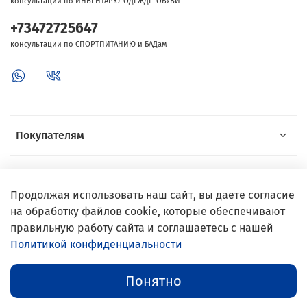
консультации по ИНВЕНТАРЮ-ОДЕЖДЕ-ОБУВИ
+73472725647
консультации по СПОРТПИТАНИЮ и БАДам
Покупателям
Об Intersport
Продолжая использовать наш сайт, вы даете согласие
на обработку файлов cookie, которые обеспечивают
Выгодные предложения
правильную работу сайта и соглашаетесь с нашей
Политикой конфиденциальности
© 2002–2024 InterSport
Понятно
Публичная оферта
//
Политика конфиденциальности