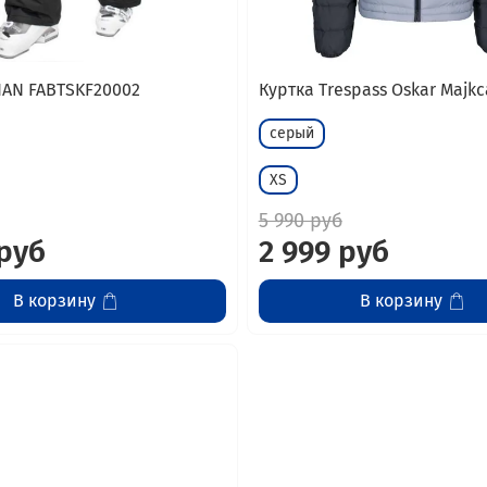
AN FABTSKF20002
Куртка Trespass Oskar Majkc
серый
XS
5 990 руб
 руб
2 999 руб
В корзину
В корзину