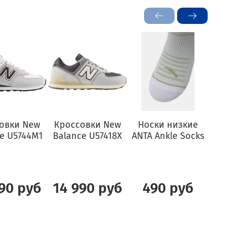
овки New
Кроссовки New
Носки низкие
Бл
e U5744M1
Balance U57418X
ANTA Ankle Socks
L
2
90 руб
14 990 руб
490 руб