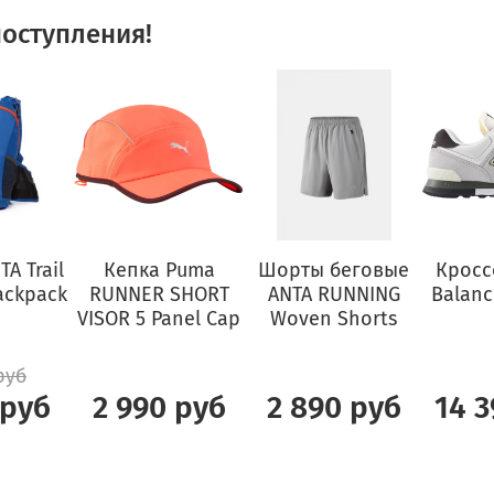
оступления!
A Trail
Кепка Puma
Шорты беговые
Кросс
ackpack
RUNNER SHORT
ANTA RUNNING
Balanc
VISOR 5 Panel Cap
Woven Shorts
руб
 руб
2 990 руб
2 890 руб
14 3