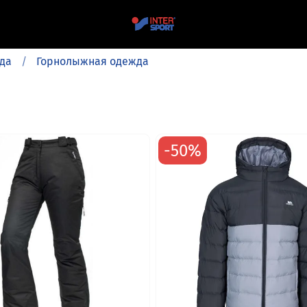
да
Горнолыжная одежда
-50%