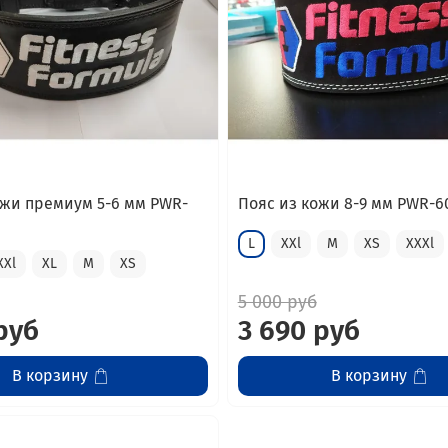
ожи премиум 5-6 мм PWR-
Пояс из кожи 8-9 мм PWR-6
L
XXl
M
XS
XXXl
XXl
XL
M
XS
5 000 руб
руб
3 690 руб
В корзину
В корзину