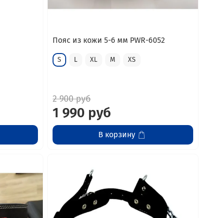
Пояс из кожи 5-6 мм PWR-6052
S
L
XL
M
XS
2 900 руб
1 990 руб
В корзину