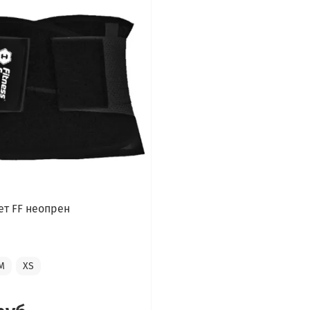
ет FF неопрен
M
XS