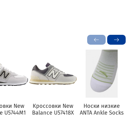
овки New
Кроссовки New
Носки низкие
Бл
e U5744M1
Balance U57418X
ANTA Ankle Socks
L
2