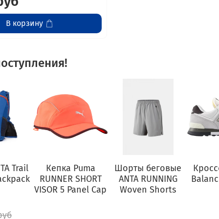
руб
В корзину
оступления!
A Trail
Кепка Puma
Шорты беговые
Кросс
ackpack
RUNNER SHORT
ANTA RUNNING
Balanc
VISOR 5 Panel Cap
Woven Shorts
руб