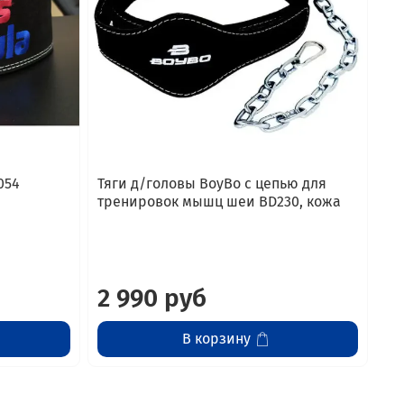
054
Тяги д/головы BoyBo с цепью для
тренировок мышц шеи BD230, кожа
2 990 руб
В корзину