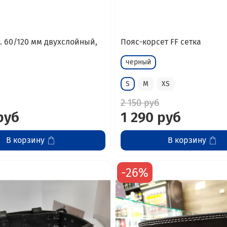
. 60/120 мм двухслойный,
Пояс-корсет FF сетка
черный
S
M
XS
2 150 руб
руб
1 290 руб
В корзину
В корзину
-26%