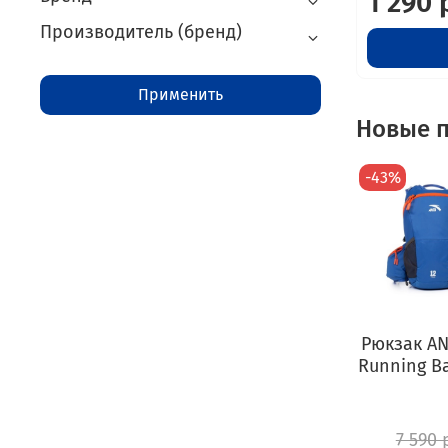
1 290 
Производитель (бренд)
Применить
Новые п
-43%
Рюкзак ANT
Running B
7 590 