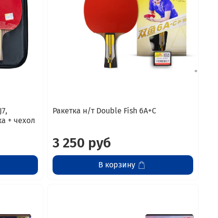
J7,
Ракетка н/т Double Fish 6A+C
ка + чехол
3 250 руб
В корзину