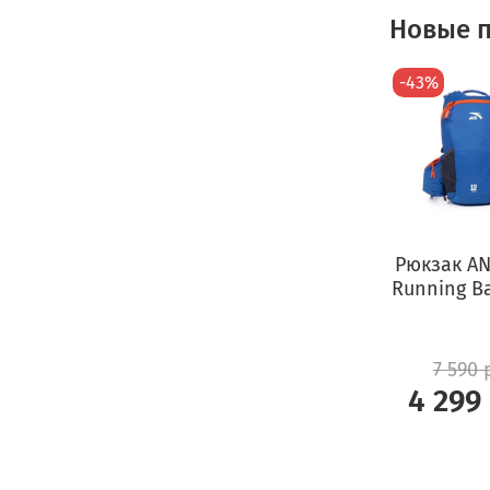
Новые п
-43%
Рюкзак ANT
Running B
7 590 
4 299