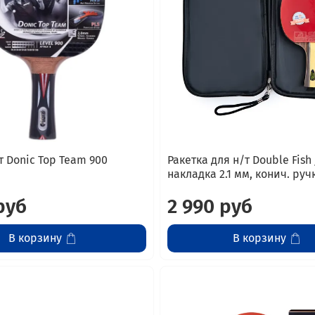
т Donic Top Team 900
Ракетка для н/т Double Fish 
накладка 2.1 мм, конич. руч
руб
2 990 руб
В корзину
В корзину