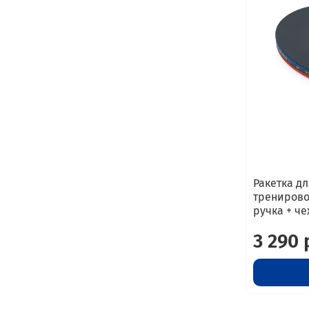
Ракетка дл
тренировок
ручка + че
3 290 