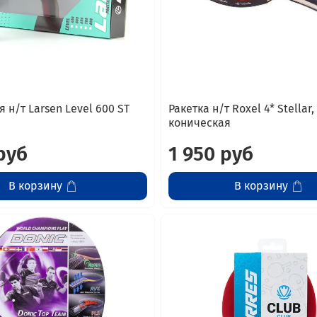
я н/т Larsen Level 600 ST
Ракетка н/т Roxel 4* Stellar,
коническая
руб
1 950 руб
В корзину
В корзину