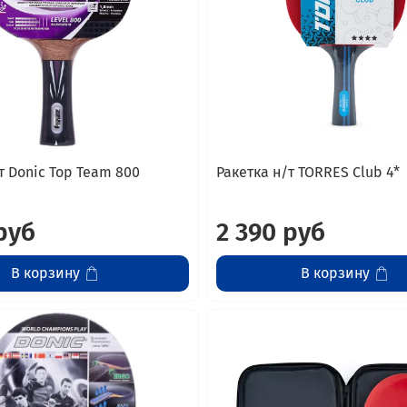
т Donic Top Team 800
Ракетка н/т TORRES Club 4*
руб
2 390 руб
В корзину
В корзину