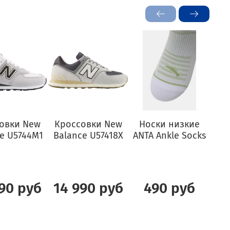
овки New
Кроссовки New
Носки низкие
Бл
e U5744M1
Balance U57418X
ANTA Ankle Socks
L
2
90 руб
14 990 руб
490 руб