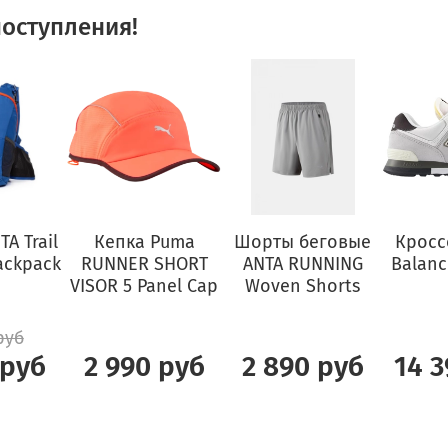
оступления!
A Trail
Кепка Puma
Шорты беговые
Кросс
ackpack
RUNNER SHORT
ANTA RUNNING
Balanc
VISOR 5 Panel Cap
Woven Shorts
руб
 руб
2 990 руб
2 890 руб
14 3