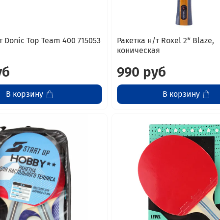
т Donic Top Team 400 715053
Ракетка н/т Roxel 2* Blaze,
коническая
уб
990 руб
В корзину
В корзину