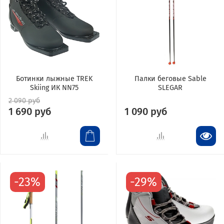
Ботинки лыжные TREK
Палки беговые Sable
Skiing ИК NN75
SLEGAR
2 090 руб
1 690 руб
1 090 руб
-23%
-29%