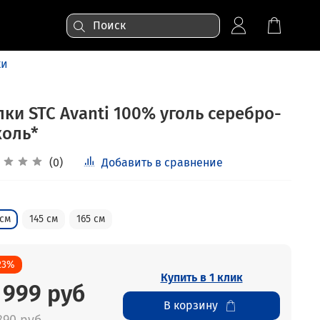
ки
ки STC Avanti 100% уголь серебро-
коль*
(0)
Добавить в сравнение
 см
145 см
165 см
23%
Купить в 1 клик
 999 руб
В корзину
890 руб