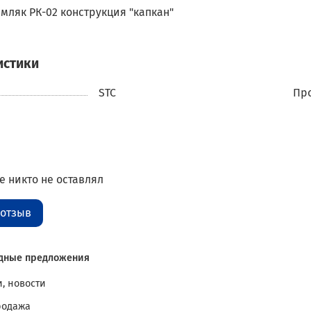
мляк РК-02 конструкция "капкан"
истики
STC
Про
 никто не оставлял
 отзыв
дные предложения
, новости
родажа