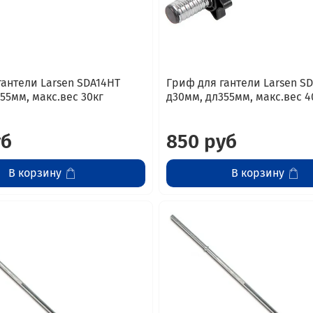
гантели Larsen SDA14HT
Гриф для гантели Larsen S
55мм, макс.вес 30кг
д30мм, дл355мм, макс.вес 4
уб
850 руб
В корзину
В корзину