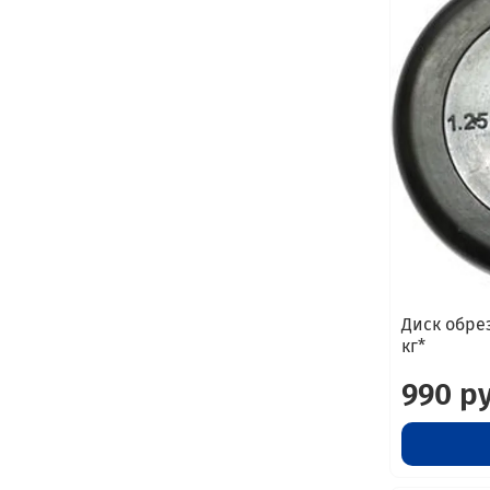
Диск обрез
кг*
990 р