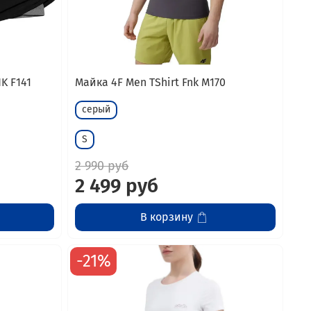
K F141
Майка 4F Men TShirt Fnk M170
серый
S
2 990 руб
2 499 руб
В корзину
-21%