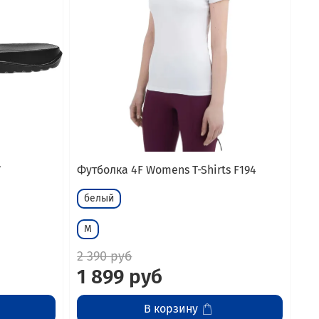
7
Футболка 4F Womens T-Shirts F194
белый
M
2 390 руб
1 899 руб
В корзину