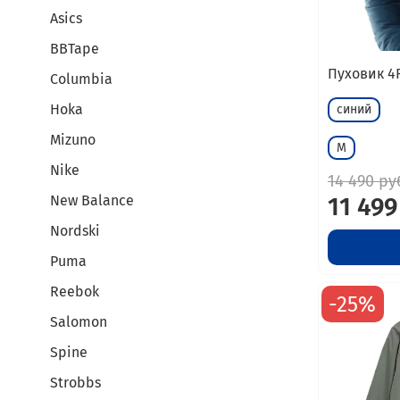
Asics
BBTape
Пуховик 4
Columbia
Hoka
синий
Mizuno
M
Nike
14 490 ру
New Balance
11 499
Nordski
Puma
Reebok
-25%
Salomon
Spine
Strobbs