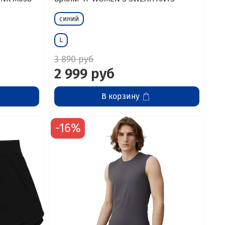
синий
L
3 890 руб
2 999 руб
В корзину
-16%