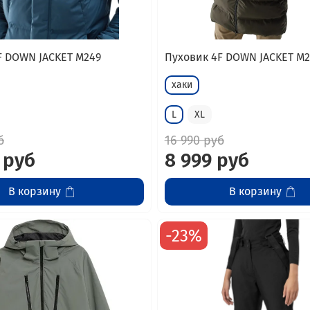
F DOWN JACKET M249
Пуховик 4F DOWN JACKET M
хаки
L
XL
б
16 990 руб
 руб
8 999 руб
В корзину
В корзину
-23%