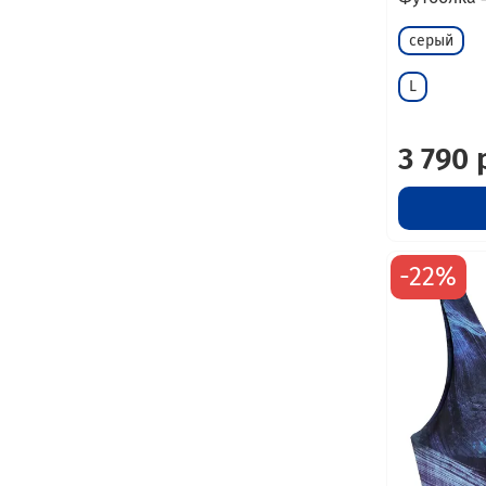
серый
L
3 790 
-22%