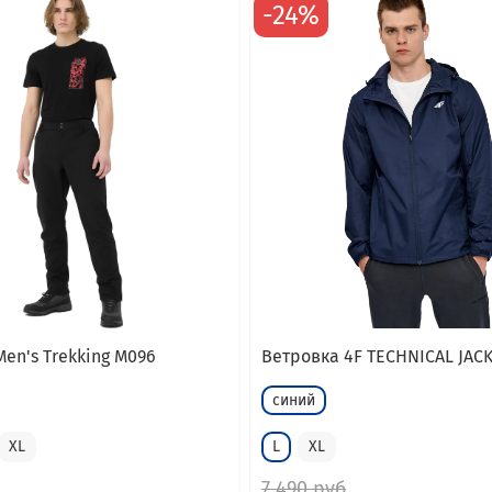
-24%
en's Trekking M096
Ветровка 4F TECHNICAL JAC
синий
XL
L
XL
7 490 руб