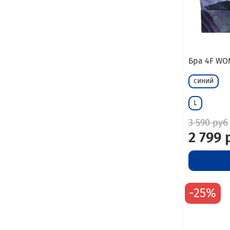
Бра 4F WO
синий
L
3 590 руб
2 799 
-25%