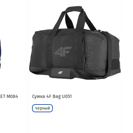
KET M084
Сумка 4F Bag U051
черный