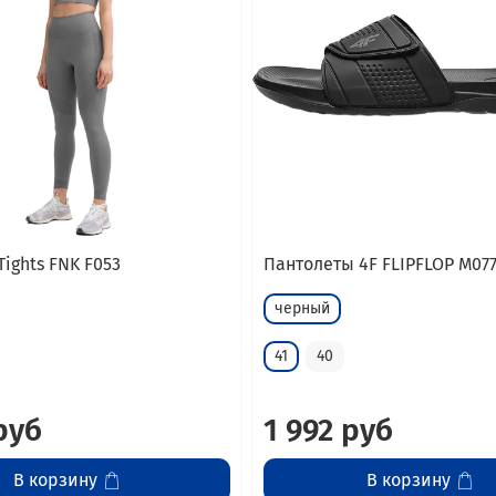
Tights FNK F053
Пантолеты 4F FLIPFLOP M07
черный
41
40
руб
1 992 руб
В корзину
В корзину