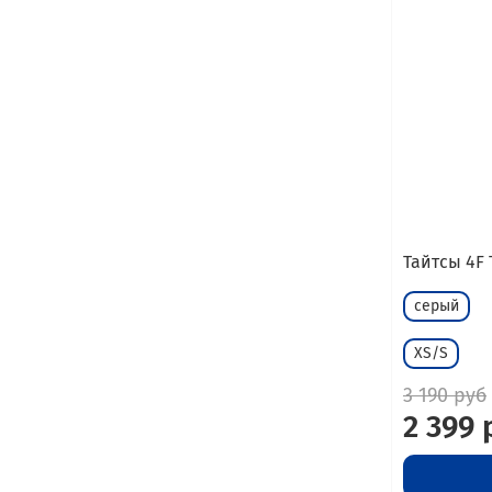
Тайтсы 4F 
серый
XS/S
3 190 руб
2 399 