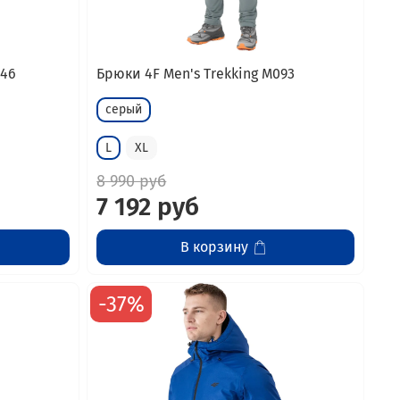
246
Брюки 4F Men's Trekking M093
серый
L
XL
8 990 руб
7 192 руб
В корзину
-37%