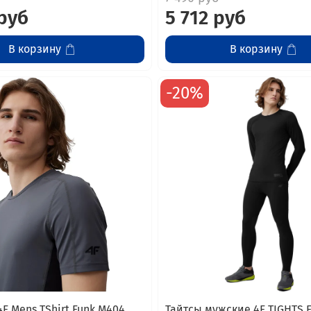
 руб
5 712 руб
В корзину
В корзину
-20%
F Mens TShirt Funk M404
Тайтсы мужские 4F TIGHTS 