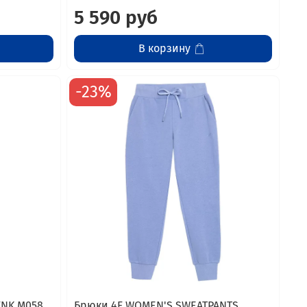
5 590 руб
В корзину
-23%
FNK M058
Брюки 4F WOMEN'S SWEATPANTS