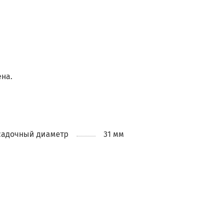
ена.
садочный диаметр
31 мм