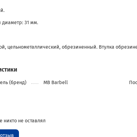
й.
диаметр: 31 мм.
ой, цельнометаллический, обрезиненный. Втулка обрезин
истики
ель (бренд)
MB Barbell
По
 никто не оставлял
 отзыв