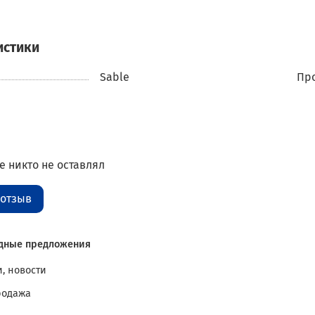
истики
Sable
Про
 никто не оставлял
 отзыв
дные предложения
, новости
родажа