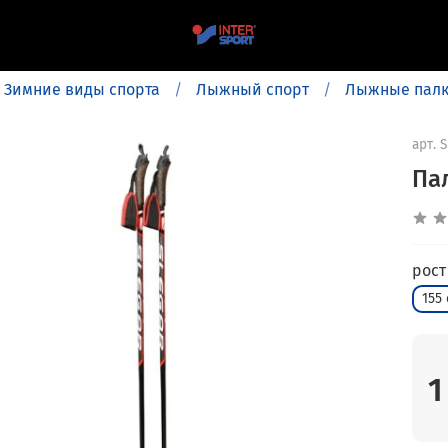
Зимние виды спорта
Лыжный спорт
Лыжные пал
арт.
S
Па
рост
155
1