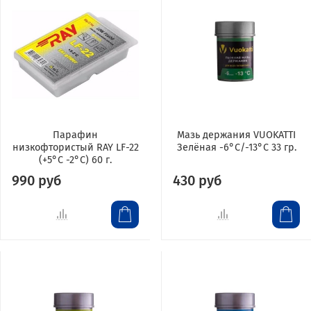
Парафин
Мазь держания VUOKATTI
низкофтористый RAY LF-22
Зелёная -6°С/-13°С 33 гр.
(+5°С -2°С) 60 г.
990 руб
430 руб