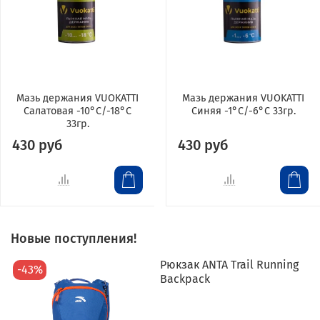
Мазь держания VUOKATTI
Мазь держания VUOKATTI
Салатовая -10°С/-18°С
Синяя -1°С/-6°С 33гр.
33гр.
430 руб
430 руб
Новые поступления!
Рюкзак ANTA Trail Running
-43%
Backpack