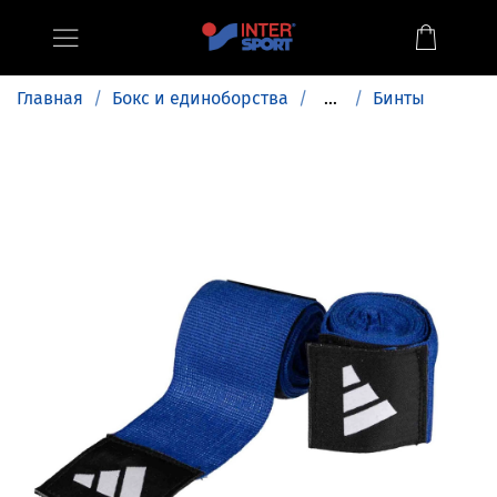
Главная
Бокс и единоборства
...
Бинты