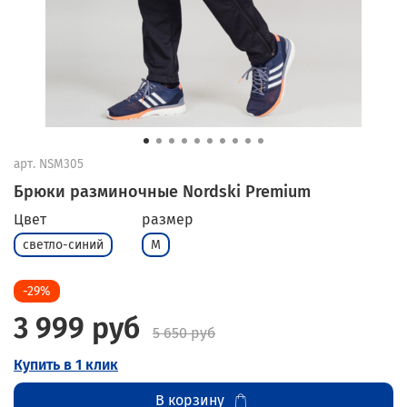
арт.
NSM305
Брюки разминочные Nordski Premium
Цвет
размер
светло-синий
M
-29%
3 999 руб
5 650 руб
Купить в 1 клик
В корзину