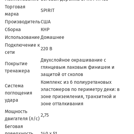
Торговая
SPIRIT
марка
Производитель
США
Сборка
КНР
Использование
Домашнее
Подключение к
220 В
сети
Двухслойное окрашивание с
Покрытие
глянцевым лаковым финишем и
тренажера
защитой от сколов
Комплекс из 6 полиуретановых
Система
эластомеров по периметру деки: в
поглощения
зоне приземления, транзитной и
удара
зоне отталкивания
Мощность
2,75
двигателя (л/с)
Беговая
поверхность
140 х 51