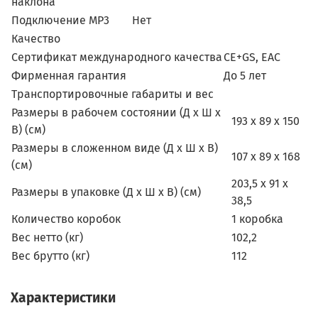
наклона
Подключение MP3
Нет
Качество
Сертификат международного качества
CE+GS, EAC
Фирменная гарантия
До 5 лет
Транспортировочные габариты и вес
Размеры в рабочем состоянии (Д х Ш х
193 х 89 х 150
В) (см)
Размеры в сложенном виде (Д х Ш х В)
107 х 89 х 168
(см)
203,5 х 91 х
Размеры в упаковке (Д х Ш х В) (см)
38,5
Количество коробок
1 коробка
Вес нетто (кг)
102,2
Вес брутто (кг)
112
Характеристики