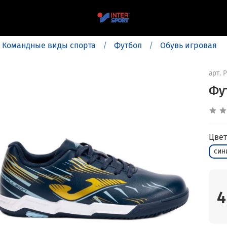
Командные виды спорта
Футбол
Обувь игровая
арт.
P
Фу
Цвет
син
4