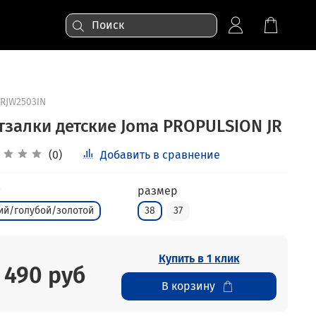
RJW2503IN
тзалки детские Joma PROPULSION JR
(0)
Добавить в сравнение
размер
ий/голубой/золотой
38
37
Купить в 1 клик
 490 руб
В корзину