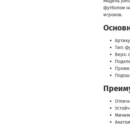
Модель Joma
футболом н
игроков.
Основн
Артику
Тип: ф
Верх: 
Подкла
Проме
Подош
Преим
Отличн
Устойч
Миним
Анатом