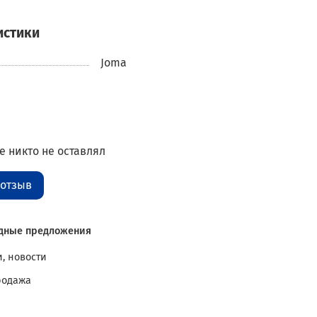
истики
Joma
 никто не оставлял
 отзыв
дные предложения
, новости
родажа