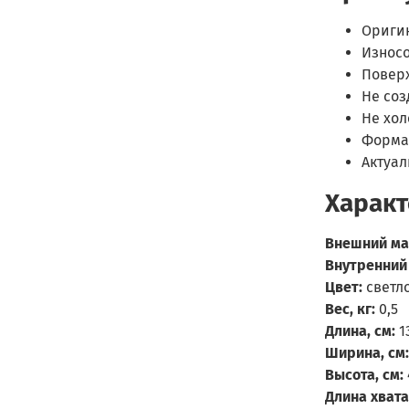
Ориги
Износо
Поверх
Не соз
Не хол
Форма 
Актуал
Характ
Внешний ма
Внутренний
Цвет:
светл
Вес, кг:
0,5
Длина, см:
1
Ширина, см:
Высота, см:
Длина хвата