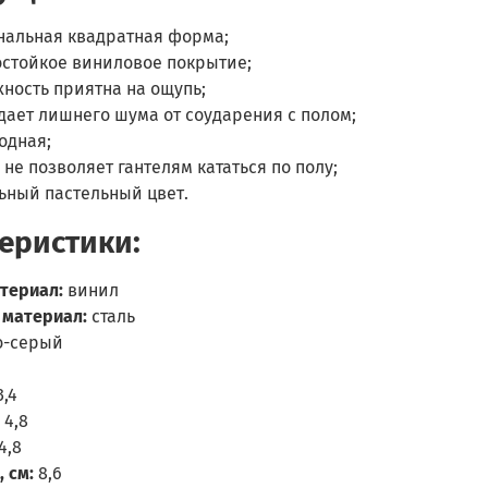
нальная квадратная форма;
стойкое виниловое покрытие;
ность приятна на ощупь;
дает лишнего шума от соударения с полом;
одная;
не позволяет гантелям кататься по полу;
ьный пастельный цвет.
еристики:
териал:
винил
 материал:
сталь
о-серый
3,4
4,8
4,8
, см:
8,6