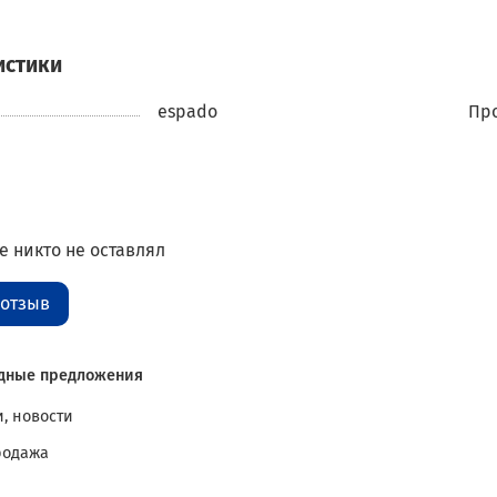
истики
espado
Про
 никто не оставлял
 отзыв
дные предложения
, новости
родажа