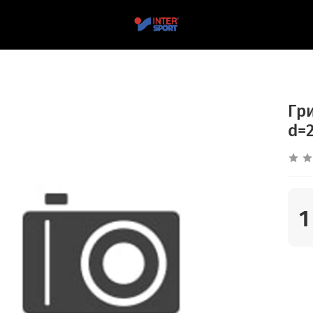
Гр
d=
1