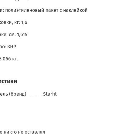
и: полиэтиленовый пакет с наклейкой
овки, кг: 1,6
ке, см: 1,615
во: КНР
5.066 кг.
истики
ель (бренд)
Starfit
 никто не оставлял