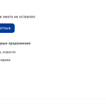
 никто не оставлял
 отзыв
дные предложения
, новости
родажа