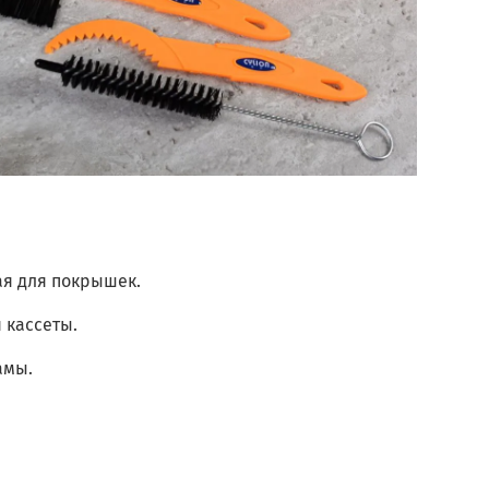
ая для покрышек.
 кассеты.
амы.