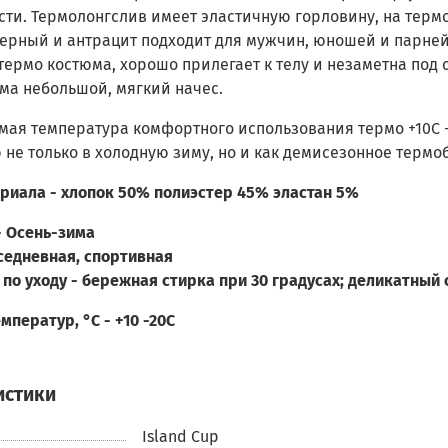
сти. Термолонгслив имеет эластичную горловину, на терм
ерный и антрацит подходит для мужчин, юношей и парней в
термо костюма, хорошо прилегает к телу и незаметна под
ма небольшой, мягкий начес.
ая температура комфортного использования термо +10С -2
не только в холодную зиму, но и как демисезонное термо
риала -
хлопок 50% полиэстер 45% эластан 5%
-
Осень-зима
седневная, спортивная
по уходу -
бережная стирка при 30 градусах; деликатный
мператур, °С -
+10 -20С
истики
Island Cup