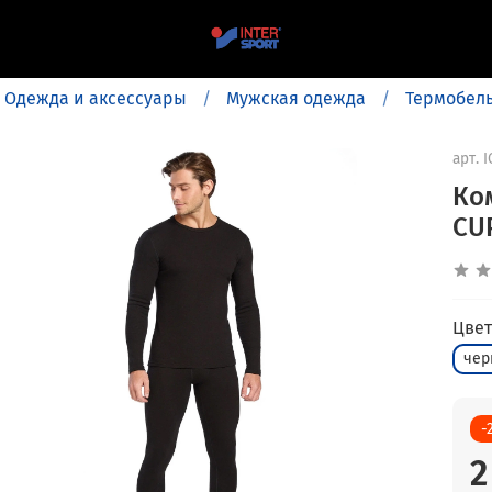
Одежда и аксессуары
Мужская одежда
Термобел
арт.
I
Ко
CU
Цвет
чер
-
2