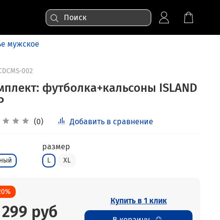
ье мужское
CDCMS-002
мплект: футболка+кальсоны ISLAND
P
(0)
Добавить в сравнение
размер
ный
L
XL
20%
Купить в 1 клик
 299 руб
В корзину