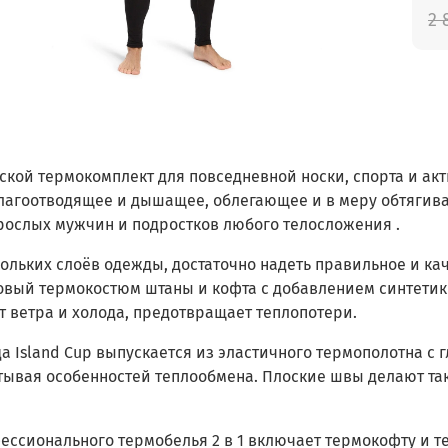
2 
кой термокомплект для повседневной носки, спорта и акт
Влагоотводящее и дышащее, облегающее и в меру обтягив
рослых мужчин и подростков любого телосложения .
ольких слоёв одежды, достаточно надеть правильное и кач
овый термокостюм штаны и кофта с добавлением синтетик
 ветра и холода, предотвращает теплопотери.
 Island Cup выпускается из эластичного термополотна с
итывая особенностей теплообмена. Плоские швы делают та
ссионального термобелья 2 в 1 включает термокофту и т