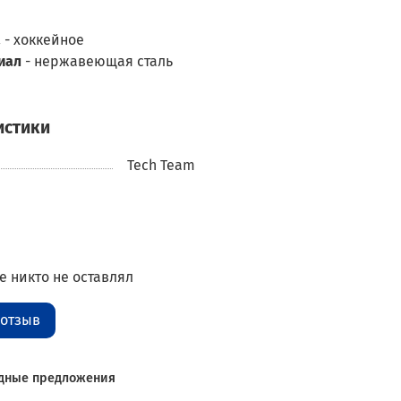
а
- хоккейное
иал
- нержавеющая сталь
истики
Tech Team
 никто не оставлял
 отзыв
дные предложения