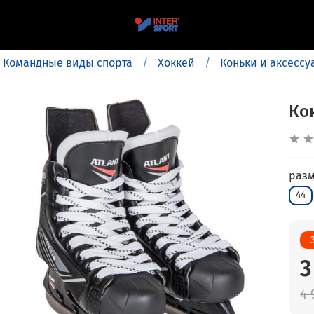
Командные виды спорта
Хоккей
Коньки и аксесс
Ко
раз
44
-
3
4 