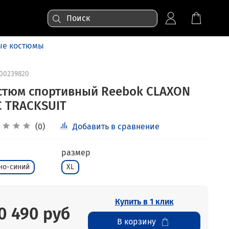
ые костюмы
00239820
стюм спортивный Reebok CLAXON
C TRACKSUIT
(0)
Добавить в сравнение
размер
но-синий
XL
Купить в 1 клик
0 490 руб
В корзину