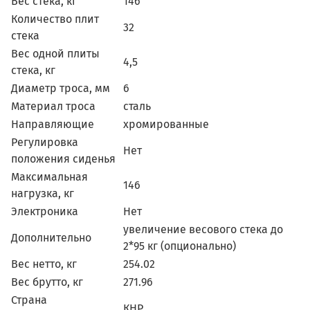
Вес стека, кг
146
Количество плит
32
стека
Вес одной плиты
4,5
стека, кг
Диаметр троса, мм
6
Материал троса
сталь
Направляющие
хромированные
Регулировка
Нет
положения сиденья
Максимальная
146
нагрузка, кг
Электроника
Нет
увеличение весового стека до
Дополнительно
2*95 кг (опционально)
Вес нетто, кг
254.02
Вес брутто, кг
271.96
Страна
КНР