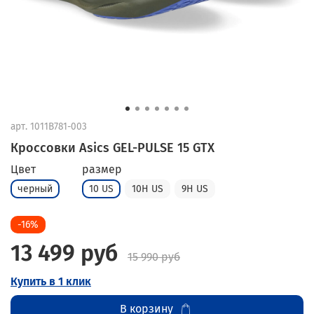
арт.
1011B781-003
Кроссовки Asics GEL-PULSE 15 GTX
Цвет
размер
черный
10 US
10H US
9H US
-16%
13 499 руб
15 990 руб
Купить в 1 клик
В корзину