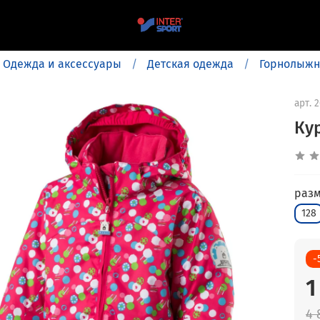
Одежда и аксессуары
Детская одежда
Горнолыжн
арт.
2
Ку
раз
128
-
1
4 