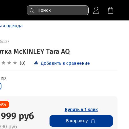
ая одежда
67537
ртка McKINLEY Tara AQ
(0)
Добавить в сравнение
мер
59%
Купить в 1 клик
 999 руб
В корзину
890 руб