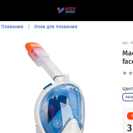
Плавание
Очки для плавания
арт.
M
Ма
fac
Цвет
лаз
-
3