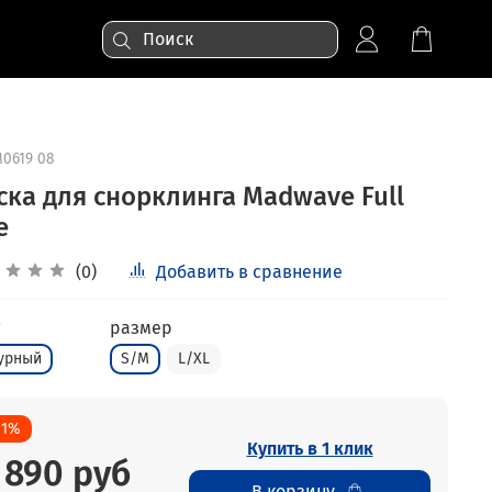
0619 08
ска для снорклинга Madwave Full
e
(0)
Добавить в сравнение
размер
урный
S/M
L/XL
11%
Купить в 1 клик
 890 руб
В корзину