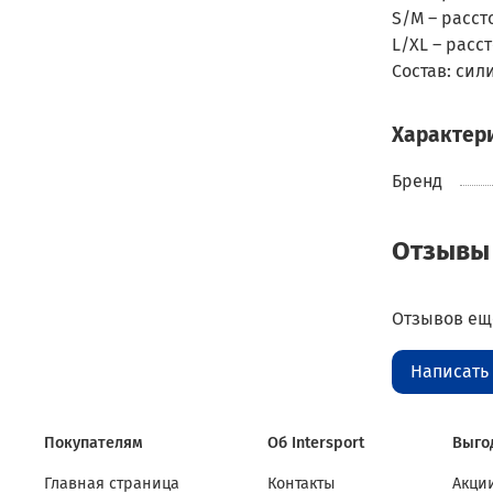
S/M – расст
L/XL – расс
Состав: сил
Характер
Бренд
Отзывы
Отзывов еще
Написать
Покупателям
Об Intersport
Выго
Главная страница
Контакты
Акции