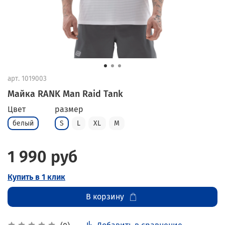
арт.
1019003
Майка RANK Man Raid Tank
Цвет
размер
белый
S
L
XL
M
1 990 руб
Купить в 1 клик
В корзину