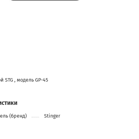
й STG , модель GP-45
истики
ель (бренд)
Stinger