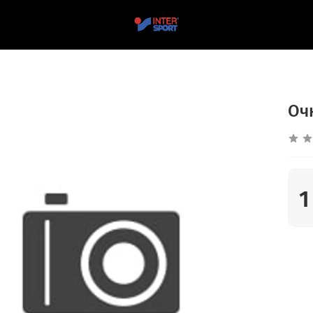
Очк
1