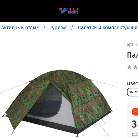
Активный отдых
Туризм
Палатки и комплектующи
арт.
7
Па
Цвет
кам
-
3
5 