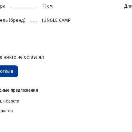
ара
11 см
Дли
ель (бренд)
JUNGLE CAMP
 никто не оставлял
 отзыв
дные предложения
, новости
родажа