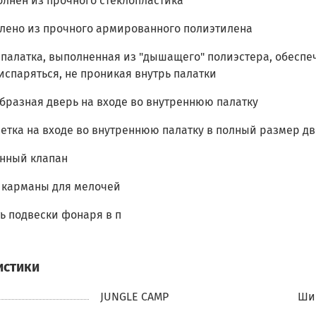
олнен из прочного стеклопластика
влено из прочного армированного полиэтилена
 палатка, выполненная из "дышащего" полиэстера, обесп
испаряться, не проникая внутрь палатки
бразная дверь на входе во внутреннюю палатку
етка на входе во внутреннюю палатку в полный размер д
нный клапан
 карманы для мелочей
ь подвески фонаря в п
истики
JUNGLE CAMP
Ши