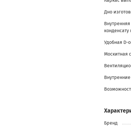
Каркас вып
Дно изгото
Внутренняя
конденсату 
Удобная D-о
Москитная с
Вентиляцио
Внутренние
Возможност
Характер
Бренд