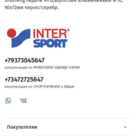
Shunfeng педали MTB,взрослые алюминиевые 9/16,
90х72мм черно/серебр.
+79373045647
консультации по ИНВЕНТАРЮ-ОДЕЖДЕ-ОБУВИ
+73472725647
консультации по СПОРТПИТАНИЮ и БАДам
Покупателям