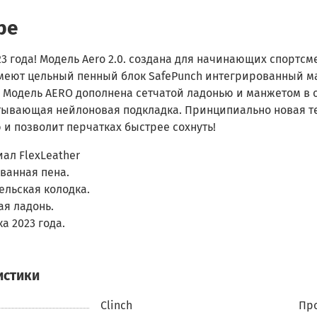
ре
3 года! Модель Aero 2.0. создана для начинающих спортсм
меют цельный пенный блок SafePunch интегрированный м
 Модель AERO дополнена сетчатой ладонью и манжетом в о
тывающая нейлоновая подкладка. Принципиально новая те
и позволит перчатках быстрее сохнуть!
ал FlexLeather
ванная пена.
ельская колодка.
ая ладонь.
а 2023 года.
истики
Clinch
Про