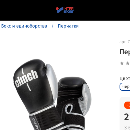
Бокс и единоборства
Перчатки
арт.
C
Пер
Цвет
чер
-
2
3 