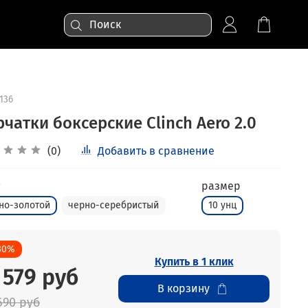
136
чатки боксерские Clinch Aero 2.0
(0)
Добавить в сравнение
размер
но-золотой
черно-серебристый
10 унц
30%
Купить в 1 клик
 579 руб
В корзину
690 руб