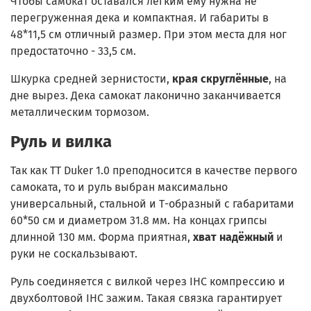
Чтобы самокат оставался лёгким ему нужна не
перегруженная дека и компактная. И габариты в
48*11,5 см отличный размер. При этом места для ног
предостаточно - 33,5 см.
Шкурка средней зернистости,
края скруглённые
, на
дне вырез. Дека самокат лаконично заканчивается
металлическим тормозом.
Руль и вилка
Так как TT Duker 1.0 преподносится в качестве первого
самоката, то и руль выбран максимально
универсальный, стальной и Т-образный с габаритами
60*50 см и диаметром 31.8 мм. На концах грипсы
длинной 130 мм. Форма приятная,
хват надёжный
и
руки не соскальзывают.
Руль соединяется с вилкой через IHC компрессию и
двухболтовой IHC зажим. Такая связка гарантирует