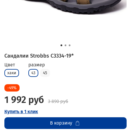
Сандалии Strobbs C3334-19*
Цвет
размер
хаки
43
45
-49%
1 992 руб
3 890 руб
Купить в 1 клик
В корзину