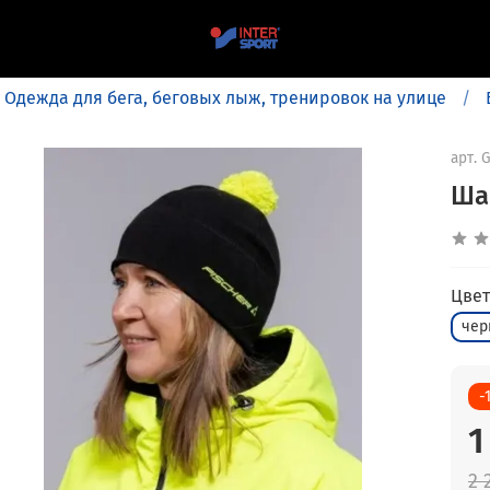
Одежда для бега, беговых лыж, тренировок на улице
арт.
G
Ша
Цвет
чер
-
1
2 