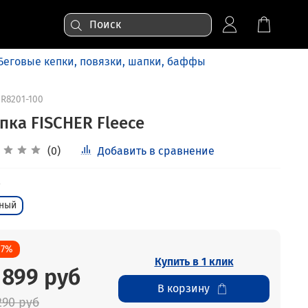
Беговые кепки, повязки, шапки, баффы
R8201-100
пка FISCHER Fleece
(0)
Добавить в сравнение
ный
17%
Купить в 1 клик
 899 руб
В корзину
290 руб