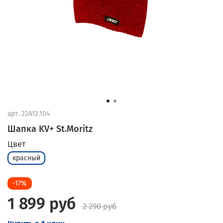
арт.
22A12.104
Шапка KV+ St.Moritz
Цвет
красный
-17%
1 899 руб
2 290 руб