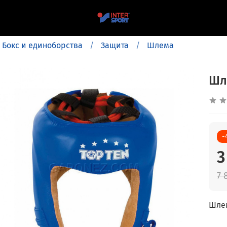
Бокс и единоборства
Защита
Шлема
Шл
-
3
7 
Шлем