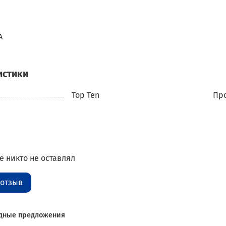
A
истики
Top Ten
Про
 никто не оставлял
 отзыв
дные предложения