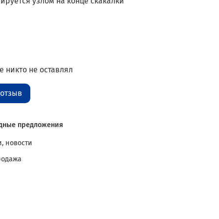
ируется узлом на конце скакалки
 никто не оставлял
 отзыв
дные предложения
, новости
родажа