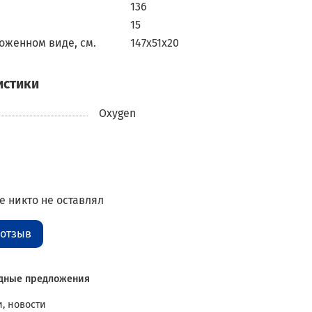
136
15
оженном виде, см.
147х51x20
истики
Oxygen
 никто не оставлял
 отзыв
дные предложения
, новости