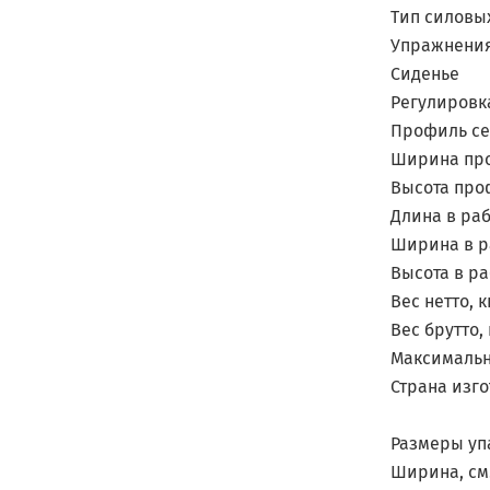
Тип силовы
Упражнени
Сиденье
Регулировк
Профиль с
Ширина пр
Высота про
Длина в ра
Ширина в р
Высота в ра
Вес нетто, к
Вес брутто, 
Максимальн
Страна изг
Размеры уп
Ширина, см