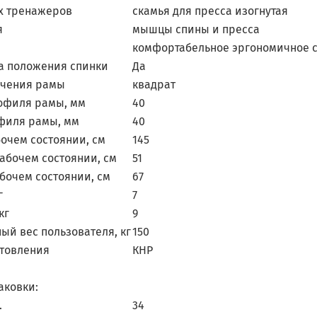
х тренажеров
скамья для пресса изогнутая
я
мышцы спины и пресса
комфортабельное эргономичное с
а положения спинки
Да
ечения рамы
квадрат
офиля рамы, мм
40
филя рамы, мм
40
бочем состоянии, см
145
абочем состоянии, см
51
бочем состоянии, см
67
г
7
кг
9
ый вес пользователя, кг
150
отовления
КНР
аковки:
.
34