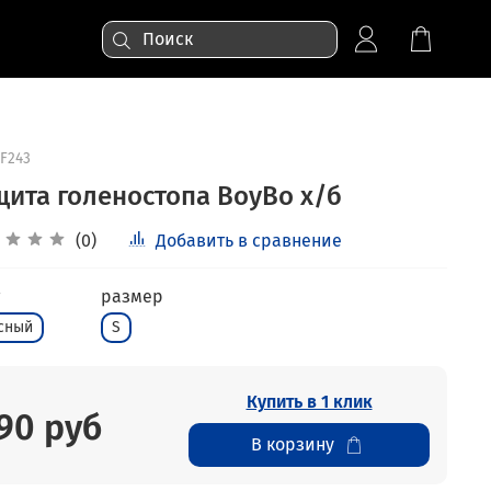
F243
щита голеностопа BoyBo х/б
(0)
Добавить в сравнение
размер
сный
S
Купить в 1 клик
90 руб
В корзину