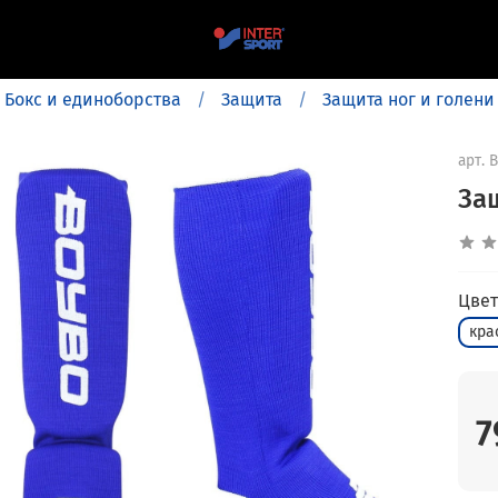
Бокс и единоборства
Защита
Защита ног и голени
арт.
B
За
Цвет
кра
7